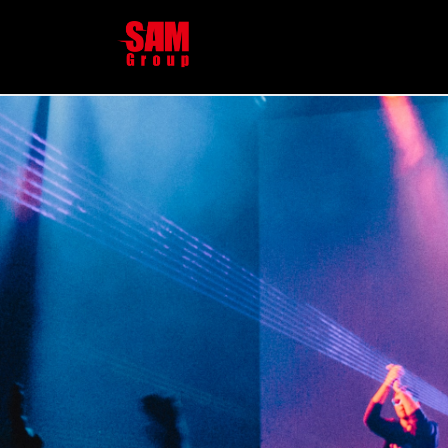
コ
ナ
ン
ビ
テ
ゲ
ン
ー
ツ
シ
へ
ョ
ス
ン
キ
に
ッ
移
プ
動