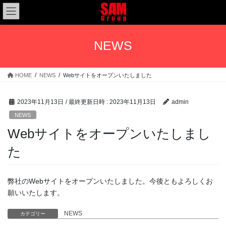
コ
ナ
ン
ビ
テ
ゲ
ン
ー
NEWS
ツ
シ
へ
ョ
ス
ン
HOME
NEWS
Webサイトをオープンいたしました
キ
に
ッ
移
プ
動
2023年11月13日
/ 最終更新日時 :
2023年11月13日
admin
NEWS
Webサイトをオープンいたしまし
た
弊社のWebサイトをオープンいたしました。今後ともよろしくお
願いいたします。
NEWS
カテゴリー